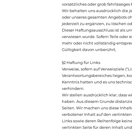
vorsätzliches oder grob fahrlässiges 
Wir behalten uns ausdrücklich die j
oder unseres gesamten Angebots ohn
jederzeit zu ergänzen, zu löschen od
Dieser Haftungsausschluss ist als u
verwiesen wurde. Sofern Teile oder 
mehr oder nicht vollständig entspre
Gültigkeit davon unberührt,
§2 Haftung für Links
Verweise, sofern auf Verweisziele ("L
Verantwortungsbereiches liegen, ko
Kenntnis hatten und es uns technis
verhindern.
Wir stellen ausdrücklich klar, dass w
haben. Aus diesem Grunde distanzie
Seiten. Wir machen uns diese Inhalte
verbotener Inhalt auf den verlinkte
Links sowie deren Reihenfolge kein
verlinkten Seite für deren Inhalt u