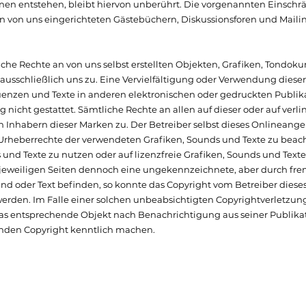
en entstehen, bleibt hiervon unberührt. Die vorgenannten Einsch
in von uns eingerichteten Gästebüchern, Diskussionsforen und Mailin
che Rechte an von uns selbst erstellten Objekten, Grafiken, Tondok
usschließlich uns zu. Eine Vervielfältigung oder Verwendung dieser
nzen und Texte in anderen elektronischen oder gedruckten Publika
nicht gestattet. Sämtliche Rechte an allen auf dieser oder auf verli
Inhabern dieser Marken zu. Der Betreiber selbst dieses Onlineangeb
e Urheberrechte der verwendeten Grafiken, Sounds und Texte zu beac
s und Texte zu nutzen oder auf lizenzfreie Grafiken, Sounds und Texte
en jeweiligen Seiten dennoch eine ungekennzeichnete, aber durch fr
und oder Text befinden, so konnte das Copyright vom Betreiber diese
werden. Im Falle einer solchen unbeabsichtigten Copyrightverletzun
as entsprechende Objekt nach Benachrichtigung aus seiner Publika
nden Copyright kenntlich machen.