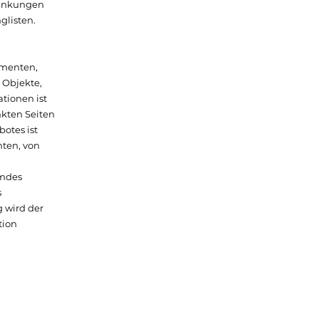
ränkungen
glisten.
umenten,
 Objekte,
tionen ist
nkten Seiten
otes ist
hten, von
emdes
s
g wird der
tion