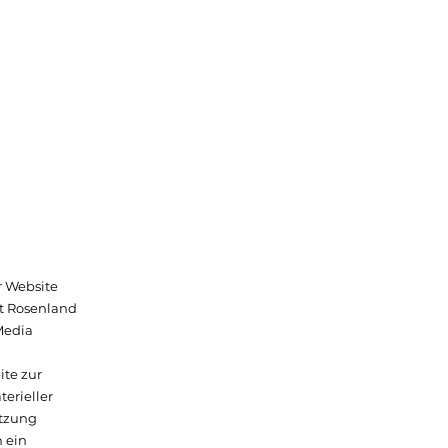
r Website
rt Rosenland
Media
ite zur
erieller
utzung
h ein