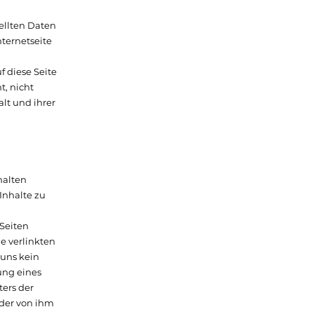
tellten Daten
ternetseite
f diese Seite
t, nicht
lt und ihrer
halten
Inhalte zu
 Seiten
e verlinkten
 uns kein
ung eines
ers der
 der von ihm