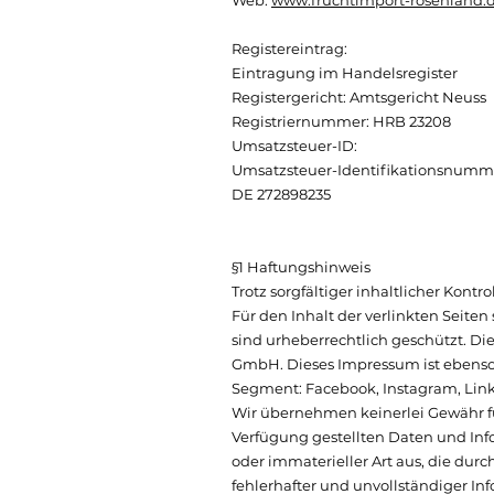
Web:
www.fruchtimport-rosenland.
Registereintrag:
Eintragung im Handelsregister
Registergericht: Amtsgericht Neuss
Registriernummer: HRB 23208
Umsatzsteuer-ID:
Umsatzsteuer-Identifikationsnumm
DE 272898235
§1 Haftungshinweis
Trotz sorgfältiger inhaltlicher Kont
Für den Inhalt der verlinkten Seiten
sind urheberrechtlich geschützt. D
GmbH. Dieses Impressum ist ebenso 
Segment: Facebook, Instagram, Linke
Wir übernehmen keinerlei Gewähr für 
Verfügung gestellten Daten und Inf
oder immaterieller Art aus, die dur
fehlerhafter und unvollständiger In