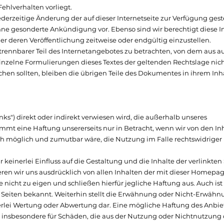
Fehlverhalten vorliegt.
ederzeitige Änderung der auf dieser Internetseite zur Verfügung ges
e gesonderte Ankündigung vor. Ebenso sind wir berechtigt diese In
er deren Veröffentlichung zeitweise oder endgültig einzustellen.
ntrennbarer Teil des Internetangebotes zu betrachten, von dem aus au
einzelne Formulierungen dieses Textes der geltenden Rechtslage nich
chen sollten, bleiben die übrigen Teile des Dokumentes in ihrem Inha
inks") direkt oder indirekt verwiesen wird, die außerhalb unseres
mmt eine Haftung unsererseits nur in Betracht, wenn wir von den In
ch möglich und zumutbar wäre, die Nutzung im Falle rechtswidriger 
ir keinerlei Einfluss auf die Gestaltung und die Inhalte der verlinkten
ren wir uns ausdrücklich von allen Inhalten der mit dieser Homepag
 nicht zu eigen und schließen hierfür jegliche Haftung aus. Auch ist
n Seiten bekannt. Weiterhin stellt die Erwähnung oder Nicht-Erwähn
erlei Wertung oder Abwertung dar. Eine mögliche Haftung des Anbiet
nd insbesondere für Schäden, die aus der Nutzung oder Nichtnutzung