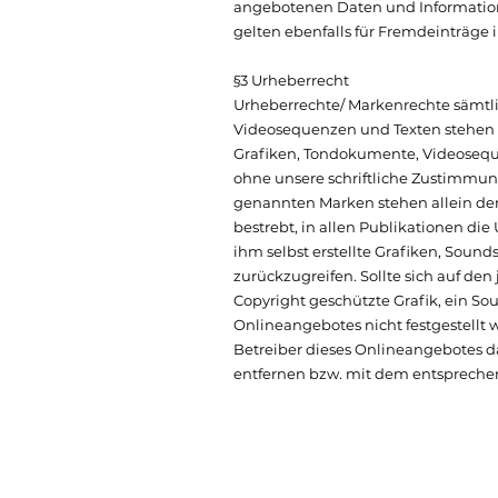
angebotenen Daten und Information
gelten ebenfalls für Fremdeinträge 
§3 Urheberrecht
Urheberrechte/ Markenrechte sämtli
Videosequenzen und Texten stehen a
Grafiken, Tondokumente, Videoseque
ohne unsere schriftliche Zustimmung 
genannten Marken stehen allein den 
bestrebt, in allen Publikationen di
ihm selbst erstellte Grafiken, Sound
zurückzugreifen. Sollte sich auf d
Copyright geschützte Grafik, ein So
Onlineangebotes nicht festgestellt 
Betreiber dieses Onlineangebotes d
entfernen bzw. mit dem entspreche